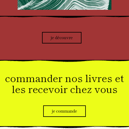
je découvre
commander nos livres et
les recevoir chez vous
je commande