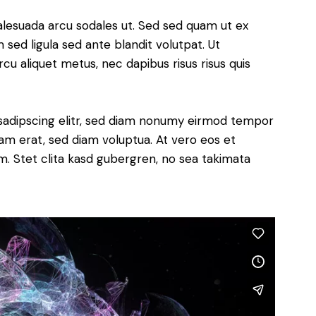
alesuada arcu sodales ut. Sed sed quam ut ex
ed ligula sed ante blandit volutpat. Ut
rcu aliquet metus, nec dapibus risus risus quis
sadipscing elitr, sed diam nonumy eirmod tempor
yam erat, sed diam voluptua. At vero eos et
. Stet clita kasd gubergren, no sea takimata