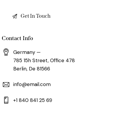
Contact Info
Germany —
785 15h Street, Office 478
Berlin, De 81566
info@email.com
+1 840 841 25 69